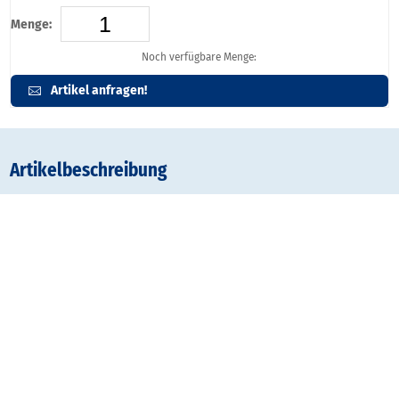
Menge:
Noch verfügbare Menge:
Artikel anfragen!
Artikelbeschreibung
Zwei fix und fertig dekorierte Rahmenelemente, die sich ohne
Werkzeug blitzschnell aufeinander stecken lassen und aufgefaltet
ein rundum repräsentatives Display bilden. Eine zusätzliche
Blende kann leicht ergänzt werden. Die Wandteile lassen sich
beliebig in jede Richtung winkeln.
Set bestehend aus:
inkl. Dekotafeln 700 x 1000 mm
Standmaß: B 2100 x H 2000 mm
Gewicht: ca. 15 kg