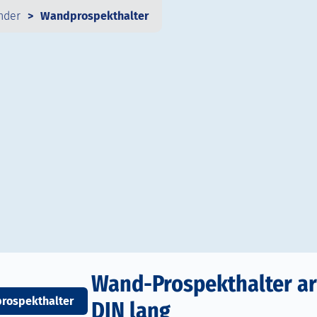
nder
Wandprospekthalter
Wand-Prospekthalter art
rospekthalter
DIN lang