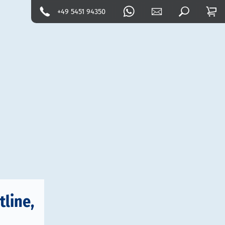
+49 5451 94350
line,