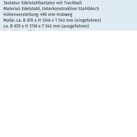
Tastatur: Edelstahltastatur mit Trackball
Material: Edelstahl, Unterkonstruktion Stahlblech
Höhenverstellung: 490 mm Hubweg
Maße: ca. B 670 x H 1246 x T 543 mm (eingefahren)
ca. B 670 x H 1736 x T 543 mm (ausgefahren)
Gewicht: ca. 95 kg
Weitere Ausstattung: Telefonhörer, Anschlußbuchse für Kopfhörer
Optional erhältlich:
Touch-Screen
USB-Anschlüsse aussen
Kartenlesegerät
Näherungssensor
Standfuß
Alternative Bildschirmgrößen