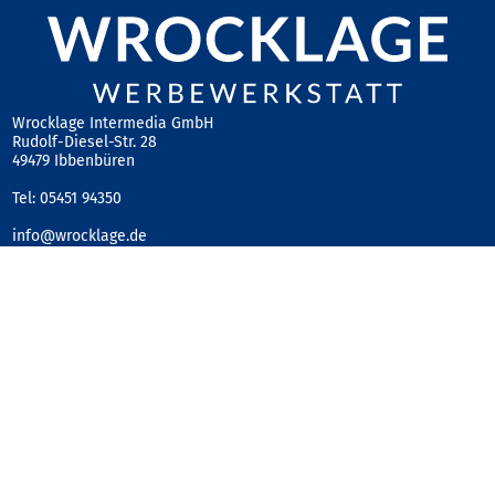
Wrocklage Intermedia GmbH
Rudolf-Diesel-Str. 28
49479 Ibbenbüren
Tel: 05451 94350
info@wrocklage.de
www.wrocklage.de
AG Steinfurt HR 5989 B
Geschäftsführer: Martin Wrocklage
Ust-IdNr. DE231182233
Sicherheit und Datenschutz
Impressum
AGB
Widerrufsrecht
Mobile Messestände
Pappdisplays
Roll-Up und Banner Displays