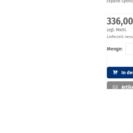
Expand Spotli
336,00
zzgl. MwSt.
Lieferzeit: ver
Menge:
In d
Artik
Artikelb