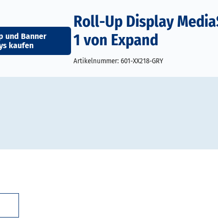
Roll-Up Display Medi
1 von Expand
p und Banner
ys kaufen
Artikelnummer:
601-XX218-GRY