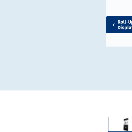
Roll-U
Displa