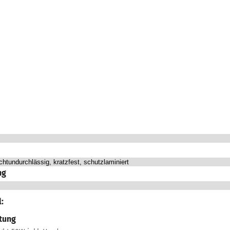
ng
:
tung