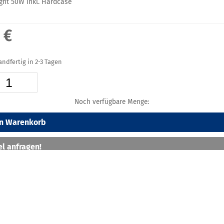
ght 50W inkl. Hardcase
 €
sandfertig in 2-3 Tagen
Noch verfügbare Menge:
en Warenkorb
el anfragen!
eschreibung