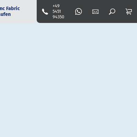
+49
nc Fabric
5451
aufen
94350