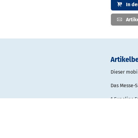
In d
Artik
Artikelb
Dieser mobil
Das Messe-S
1 Expolinc F
gebogener M
Standmaß: 
Grafikmaße:
inkl. 2 LED-
inkl. 1 Tran