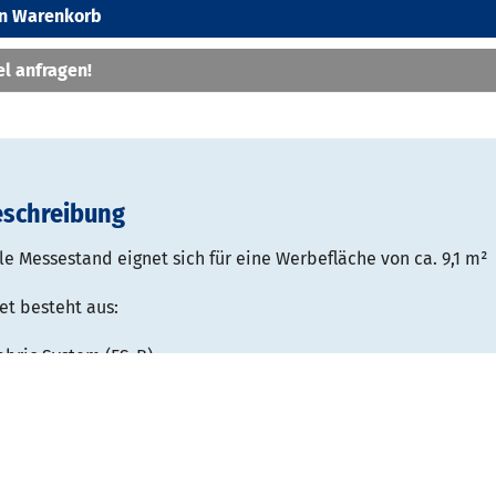
en Warenkorb
el anfragen!
eschreibung
e Messestand eignet sich für eine Werbefläche von ca. 9,1 m²
et besteht aus:
abric System (FS-B)
essestand mit Textildruck
B 3200 x T 400 mm
 B 3300 x H 2400 mm
Spots mit je 6 m Kabel
sporttaschen-Set